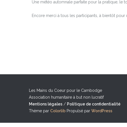
Une météo automnale parfaite pour la pratique, le to
Encore merci à tous les participants, à bientôt p
Les Mains du Coeur pour le Cambodge
Association humanitaire à but non lucratif
Mentions légales
/
Politique de confidentialité
Thème par
Colorlib
Propulsé par
WordPress