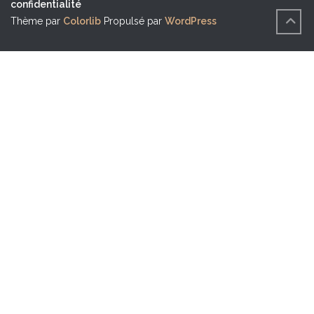
confidentialité
Thème par
Colorlib
Propulsé par
WordPress
BACK
TO
TOP