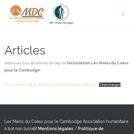
Aller
au
contenu
Articles
Retrouvez tous les articles de blog de
l’association Les Mains du Coeur
pour le Cambodge
!
Présentation de la Médecine Traditionnelle Chinoise
Télécharger
Les Mains du Coeur pour le Cambodge
Association humanitaire
à but non lucratif
Mentions légales
/
Politique de